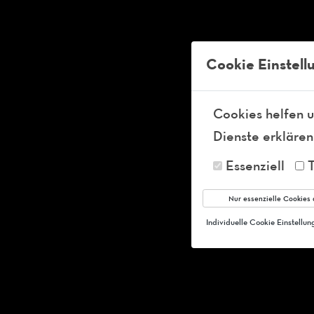
Tel:
+49-36 841 54 41 99
info@ft-club-schleusingen.de
Kö
Cookie Einstell
Cookies helfen u
Dienste erklären
Essenziell
Nur essenzielle Cookies 
Individuelle Cookie Einstellu