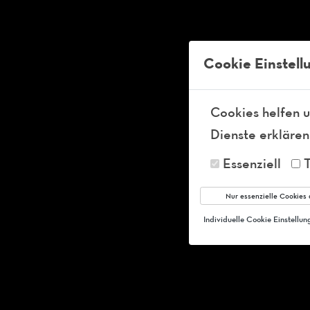
Tel:
+49-36 841 54 41 99
info@ft-club-schleusingen.de
Kö
Cookie Einstell
Cookies helfen u
Dienste erklären
Essenziell
Nur essenzielle Cookies 
Individuelle Cookie Einstellu