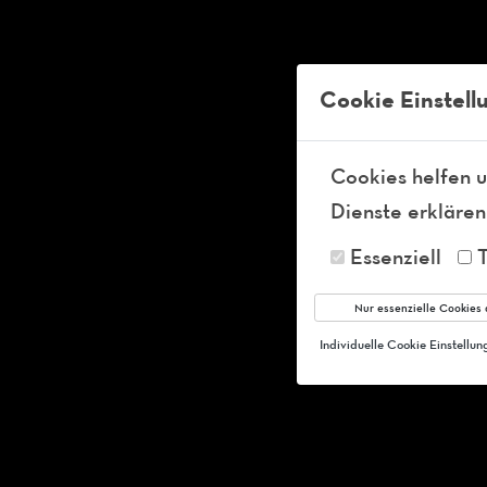
Tel:
+49-36 841 54 41 99
info@ft-club-schleusingen.de
Kö
Cookie Einstell
Cookies helfen u
Dienste erklären
Essenziell
Nur essenzielle Cookies 
Individuelle Cookie Einstellu