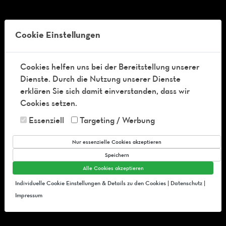
Tel:
+49-36 841 54 41 99
Cookie Einstellungen
Cookies helfen uns bei der Bereitstellung unserer
Dienste. Durch die Nutzung unserer Dienste
erklären Sie sich damit einverstanden, dass wir
Cookies setzen.
Essenziell
Targeting / Werbung
TIME TABLE
Nur essenzielle Cookies akzeptieren
Speichern
Alle Cookies akzeptieren
Individuelle Cookie Einstellungen & Details zu den Cookies
|
Datenschutz
|
Impressum