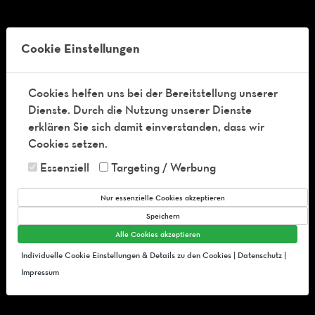
Tel:
+49-36 841 54 41 99
Cookie Einstellungen
Cookies helfen uns bei der Bereitstellung unserer
Dienste. Durch die Nutzung unserer Dienste
erklären Sie sich damit einverstanden, dass wir
Cookies setzen.
Essenziell
Targeting / Werbung
TIME TABLE
Nur essenzielle Cookies akzeptieren
Speichern
Alle Cookies akzeptieren
Individuelle Cookie Einstellungen & Details zu den Cookies
|
Datenschutz
|
Impressum