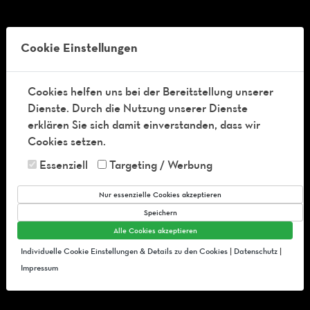
Tel:
+49-36 841 54 41 99
Cookie Einstellungen
Cookies helfen uns bei der Bereitstellung unserer
Dienste. Durch die Nutzung unserer Dienste
erklären Sie sich damit einverstanden, dass wir
STOP WISHING. START
Cookies setzen.
DOING.
Essenziell
Targeting / Werbung
TIME TABLE
Buche jetzt dein Workout!
Nur essenzielle Cookies akzeptieren
Speichern
JETZT ANMELDEN
Alle Cookies akzeptieren
Individuelle Cookie Einstellungen & Details zu den Cookies
|
Datenschutz
|
Impressum