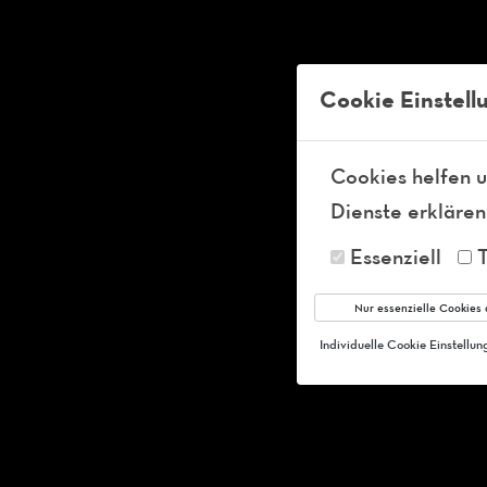
Tel:
+49-36 841 54 41 99
info@ft-club-schleusingen.de
Kö
Cookie Einstell
Cookies helfen u
Dienste erklären
Essenziell
Nur essenzielle Cookies 
Individuelle Cookie Einstellu